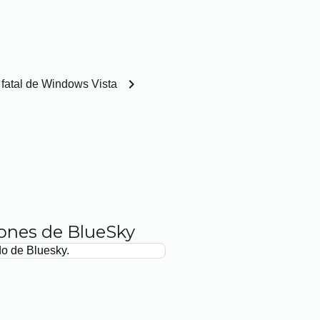
chevron_right
r fatal de Windows Vista
iones de BlueSky
do de Bluesky.