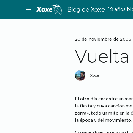
Saltar
menu
Blog de Xoxe
19 años b
al
contenido
20 de noviembre de 2006
Vuelta
Xoxe
El otro día encontre un mar
la fiesta y cuya canción m
zorra», todo un mito en la
la época y del movimiento.
[youtube]Rg5_K8yjWho[/y