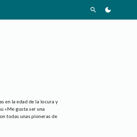
search
dark_mode
s en la edad de la locura y
su «Me gusta ser una
ron todas unas pioneras de