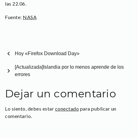
las 22.06.
Fuente:
NASA
chevron_left
Hoy «Firefox Download Day»
[Actualizada]Islandia por lo menos aprende de los
chevron_right
errores
Dejar un comentario
Lo siento, debes estar
conectado
para publicar un
comentario.