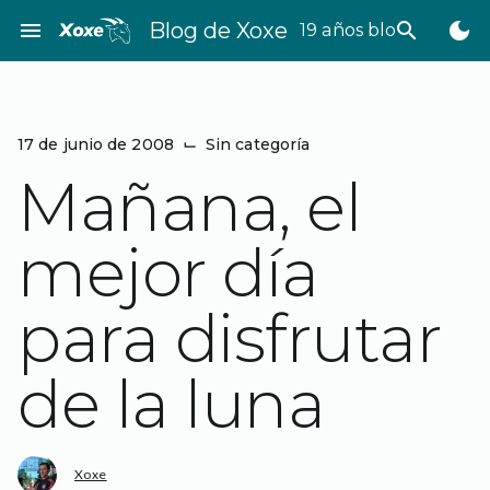
Saltar
menu
Blog de Xoxe
search
dark_mode
19 años bloggeando
al
contenido
17 de junio de 2008
⌙
Sin categoría
Mañana, el
mejor día
para disfrutar
de la luna
Xoxe