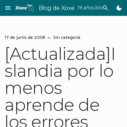
Saltar
menu
Blog de Xoxe
search
dark_mode
19 años bloggeando
al
contenido
17 de junio de 2008
⌙
Sin categoría
[Actualizada]I
slandia por lo
menos
aprende de
los errores