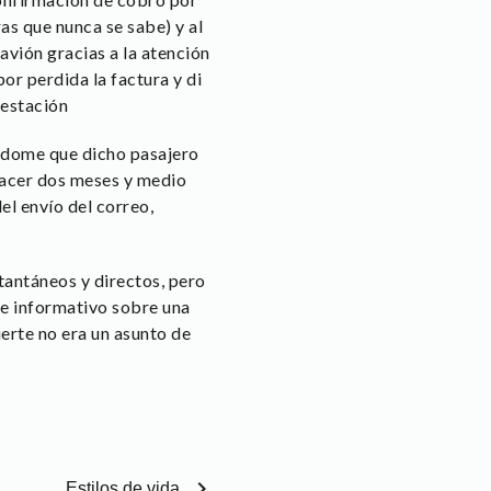
as que nunca se sabe) y al
avión gracias a la atención
or perdida la factura y di
testación
andome que dicho pasajero
hacer dos meses y medio
el envío del correo,
tantáneos y directos, pero
 e informativo sobre una
erte no era un asunto de
chevron_right
Estilos de vida