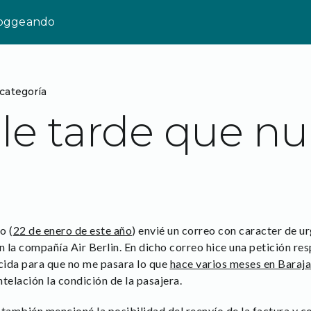
loggeando
 categoría
le tarde que n
o (
22 de enero de este año
) envié un correo con caracter de u
n la compañía Air Berlin. En dicho correo hice una petición re
cida para que no me pasara lo que
hace varios meses en Baraja
telación la condición de la pasajera.
ambién mencioné la posibilidad del reenvío de la factura y 