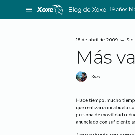
Saltar
menu
Blog de Xoxe
19 años b
al
contenido
18 de abril de 2009
⌙
Sin
Más va
Xoxe
Hace tiempo, mucho tiemp
que realizaría mi abuela co
persona de movilidad redu
anunciado con suficiente an
Aprovechando este correo t