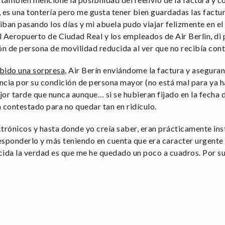
, es una tontería pero me gusta tener bien guardadas las factur
iban pasando los días y mi abuela pudo viajar felizmente en el 
l Aeropuerto de Ciudad Real y los empleados de Air Berlin, di p
ón de persona de movilidad reducida al ver que no recibía con
ibido una sorpresa
, Air Berín enviándome la factura y asegur
encia por su condición de persona mayor (no está mal para ya 
ejor tarde que nunca aunque… si se hubieran fijado en la fecha d
 contestado para no quedar tan en ridículo.
ctrónicos y hasta donde yo creía saber, eran prácticamente ins
responderlo y más teniendo en cuenta que era caracter urgente
ida la verdad es que me he quedado un poco a cuadros. Por su