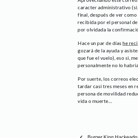
caracter administrativo (si
final, después de ver como 
recibida por el personal de
por olvidada la confirmaci
Hace un par de días
he rec
gozará de la ayuda y asist
que fue el vuelo), eso si, m
personalmente no lo habría
Por suerte, los correos ele
tardar casi tres meses en 
persona de movilidad reduc
vida o muerte…
chevron_left
Burger King Hackeado