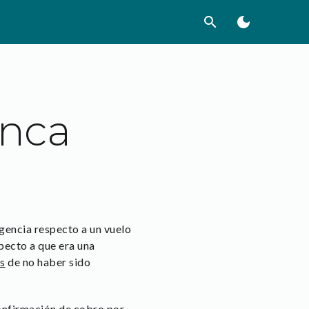
search
dark_mode
unca
rgencia respecto a un vuelo
specto a que era una
s
de no haber sido
confirmación de cobro por