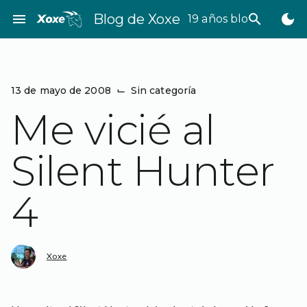
Saltar
menu
Blog de Xoxe
search
dark_mode
19 años bloggeando
al
contenido
13 de mayo de 2008
⌙
Sin categoría
Me vicié al
Silent Hunter
4
Xoxe