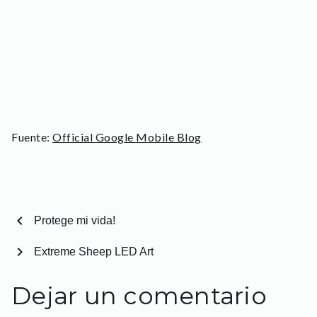
Fuente:
Official Google Mobile Blog
chevron_left
Protege mi vida!
chevron_right
Extreme Sheep LED Art
Dejar un comentario