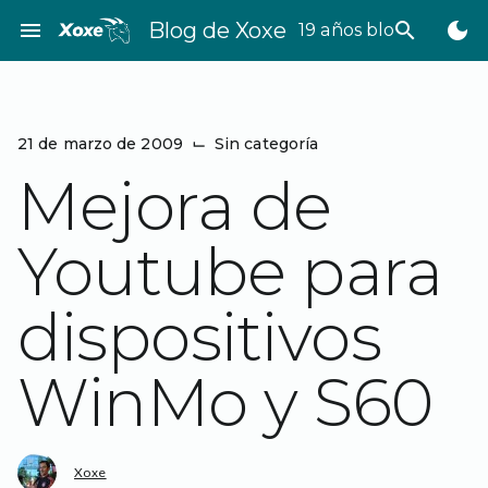
Saltar
menu
Blog de Xoxe
search
dark_mode
19 años bloggeando
al
contenido
21 de marzo de 2009
⌙
Sin categoría
Mejora de
Youtube para
dispositivos
WinMo y S60
Xoxe