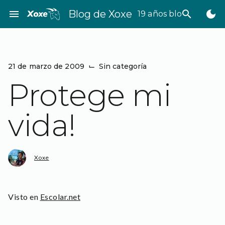
Saltar
menu
Blog de Xoxe
search
dark_mode
19 años bloggeando
al
contenido
21 de marzo de 2009
⌙
Sin categoría
Protege mi
vida!
Xoxe
Visto en
Escolar.net