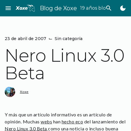
Saltar
menu
Blog de Xoxe
search
dark_mode
19 años bloggeando
al
contenido
23 de abril de 2007
⌙
Sin categoría
Nero Linux 3.0
Beta
Xoxe
Y más que un artículo informativo es un artículo de
opinión. Muchas
webs
han
hecho eco
del lanzamiento del
Nero Linux 3.0 Beta
como una noticia o incluso buena