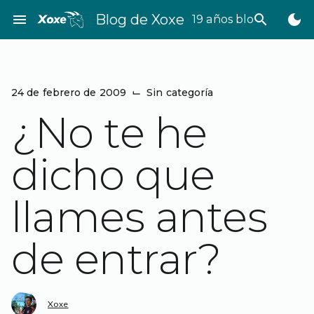
Saltar
menu
Blog de Xoxe
search
dark_mode
19 años bloggeando
al
contenido
24 de febrero de 2009
⌙
Sin categoría
¿No te he
dicho que
llames antes
de entrar?
Xoxe