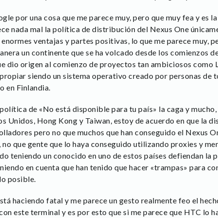
ogle por una cosa que me parece muy, pero que muy fea y es la 
e nada mal la política de distribución del Nexus One únicamen
e enormes ventajas y partes positivas, lo que me parece muy, p
anera un continente que se ha volcado desde los comienzos d
ue dio origen al comienzo de proyectos tan ambiciosos como L
propiar siendo un sistema operativo creado por personas de 
o en Finlandia.
olítica de «No está disponible para tu país» la caga y mucho,
os Unidos, Hong Kong y Taiwan, estoy de acuerdo en que la d
rolladores pero no que muchos que han conseguido el Nexus On
 no que gente que lo haya conseguido utilizando proxies y men
do teniendo un conocido en uno de estos países defiendan la po
iendo en cuenta que han tenido que hacer «trampas» para con
do posible.
tá haciendo fatal y me parece un gesto realmente feo el hech
n este terminal y es por esto que si me parece que HTC lo ha