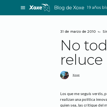
Saltar
menu
Blog de Xoxe
19 años b
al
contenido
31 de marzo de 2010
⌙
Si
No tod
reluce
Xoxe
Los que me seguís veréis, 
realizan una política innov
quien sea, las critique del