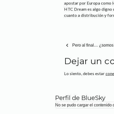
apostar por Europa como l
HTC Dream es algo digno de
cuanto a distribución y fo
chevron_left
Pero al final… ¿somos 
Dejar un c
Lo siento, debes estar
con
Perfil de BlueSky
No se pudo cargar el contenido 