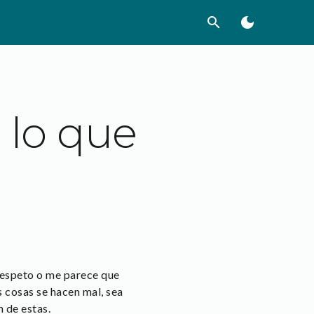
search
dark_mode
 lo que
respeto o me parece que
s cosas se hacen mal, sea
n de estas.