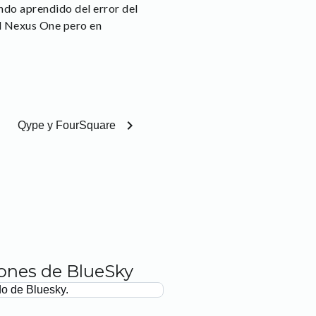
do aprendido del error del
el Nexus One pero en
chevron_right
Qype y FourSquare
iones de BlueSky
do de Bluesky.