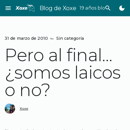
Saltar
menu
Blog de Xoxe
search
dark_mode
19 años bloggeando
al
contenido
31 de marzo de 2010
⌙
Sin categoría
Pero al final…
¿somos laicos
o no?
Xoxe