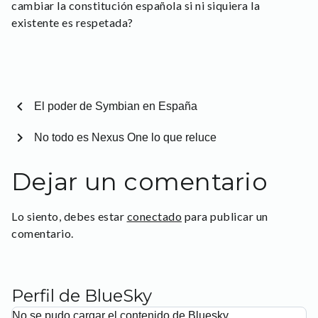
cambiar la constitución española si ni siquiera la
existente es respetada?
chevron_left
El poder de Symbian en España
chevron_right
No todo es Nexus One lo que reluce
Dejar un comentario
Lo siento, debes estar
conectado
para publicar un
comentario.
Perfil de BlueSky
No se pudo cargar el contenido de Bluesky.