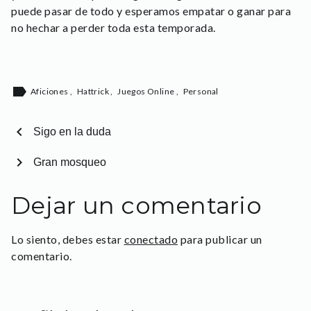
puede pasar de todo y esperamos empatar o ganar para
no hechar a perder toda esta temporada.
label
Aficiones
,
Hattrick
,
Juegos Online
,
Personal
chevron_left
Sigo en la duda
chevron_right
Gran mosqueo
Dejar un comentario
Lo siento, debes estar
conectado
para publicar un
comentario.