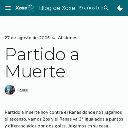
Saltar
menu
Blog de Xoxe
search
dark_mode
19 años bloggeando
al
contenido
27 de agosto de 2005
⌙
Aficiones
Partido a
Muerte
Xoxe
Partido a muerte hoy contra el Ranas donde nos jugamos
el ascenso, vamos 2os y el Ranas va 3º igualados a puntos
y diferenciados por dos goles. Jugamos en su casa…