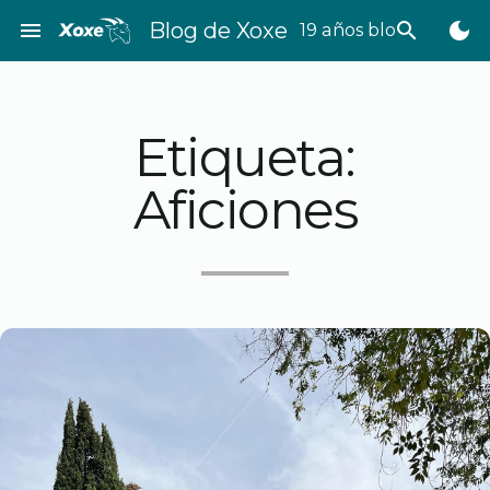
Saltar
menu
Blog de Xoxe
search
dark_mode
19 años bloggeando
al
contenido
Etiqueta:
Aficiones