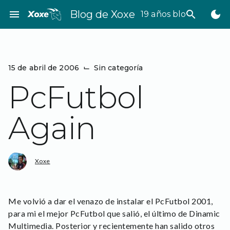
Saltar
menu
Blog de Xoxe
search
dark_mode
19 años bloggeando
al
contenido
15 de abril de 2006
⌙
Sin categoría
PcFutbol
Again
Xoxe
Me volvió a dar el venazo de instalar el PcFutbol 2001,
para mi el mejor PcFutbol que salió, el último de Dinamic
Multimedia. Posterior y recientemente han salido otros