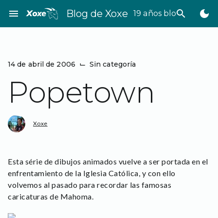
Saltar
menu
Blog de Xoxe
search
dark_mode
19 años bloggeando
al
contenido
14 de abril de 2006
⌙
Sin categoría
Popetown
Xoxe
Esta série de dibujos animados vuelve a ser portada en el
enfrentamiento de la Iglesia Católica, y con ello
volvemos al pasado para recordar las famosas
caricaturas de Mahoma.