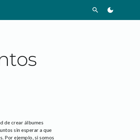
search
dark_mode
ntos
ad de crear álbumes
untos sin esperar a que
s. Por ejemplo, si somos