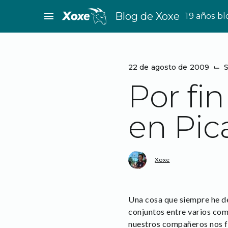
Saltar
menu
Blog de Xoxe
19 años b
al
contenido
22 de agosto de 2009
⌙
S
Por fi
en Pic
Xoxe
Una cosa que siempre he de
conjuntos entre varios com
nuestros compañeros nos fa