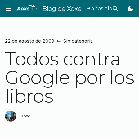
Saltar
menu
Blog de Xoxe
search
dark_mode
19 años bloggeando
al
contenido
22 de agosto de 2009
⌙
Sin categoría
Todos contra
Google por los
libros
Xoxe