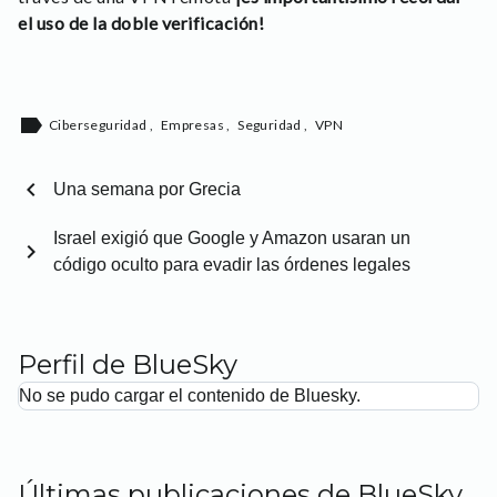
el uso de la doble verificación!
label
Ciberseguridad
,
Empresas
,
Seguridad
,
VPN
chevron_left
Una semana por Grecia
Israel exigió que Google y Amazon usaran un
chevron_right
código oculto para evadir las órdenes legales
Perfil de BlueSky
No se pudo cargar el contenido de Bluesky.
Últimas publicaciones de BlueSky