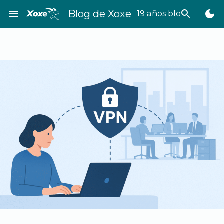
Saltar
menu
Blog de Xoxe
search
dark_mode
19 años bloggeando
al
contenido