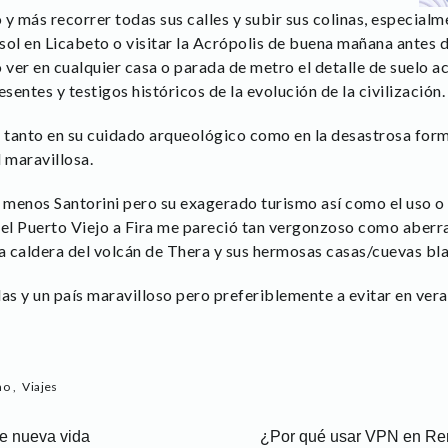
y más recorrer todas sus calles y subir sus colinas, especialmen
 sol en Licabeto o visitar la Acrópolis de buena mañana antes de
 ver en cualquier casa o parada de metro el detalle de suelo a
sentes y testigos históricos de la evolución de la civilización.
anto en su cuidado arqueológico como en la desastrosa form
 maravillosa.
 menos Santorini pero su exagerado turismo así como el uso o
s del Puerto Viejo a Fira me pareció tan vergonzoso como aberr
la caldera del volcán de Thera y sus hermosas casas/cuevas bla
slas y un país maravilloso pero preferiblemente a evitar en vera
mo
,
Viajes
e nueva vida
¿Por qué usar VPN en Rem