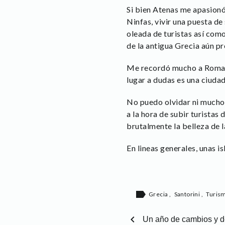
Si bien Atenas me apasionó 
Ninfas, vivir una puesta de
oleada de turistas así como
de la antigua Grecia aún pre
Me recordó mucho a Roma t
lugar a dudas es una ciudad
No puedo olvidar ni mucho
a la hora de subir turista
brutalmente la belleza de 
En lineas generales, unas i
label
Grecia
,
Santorini
,
Turis
chevron_left
Un año de cambios y d