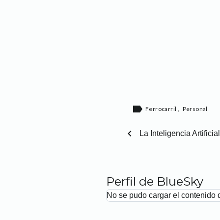
label
Ferrocarril
,
Personal
chevron_left
La Inteligencia Artificial
Perfil de BlueSky
No se pudo cargar el contenido 