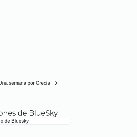
chevron_right
Una semana por Grecia
iones de BlueSky
do de Bluesky.