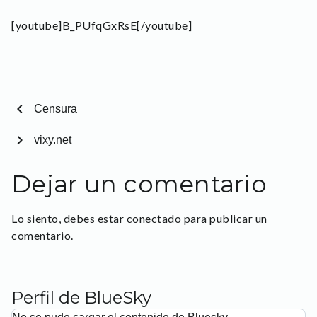
[youtube]B_PUfqGxRsE[/youtube]
chevron_left
Censura
chevron_right
vixy.net
Dejar un comentario
Lo siento, debes estar
conectado
para publicar un
comentario.
Perfil de BlueSky