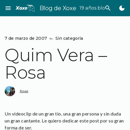
Saltar
menu
Blog de Xoxe
search
dark_mode
19 años bloggeando
al
contenido
7 de marzo de 2007
⌙
Sin categoría
Quim Vera –
Rosa
Xoxe
Un videoclip de un gran tio, una gran persona y sin duda
un gran cantante. Le quiero dedicar este post por su gran
forma de ser.