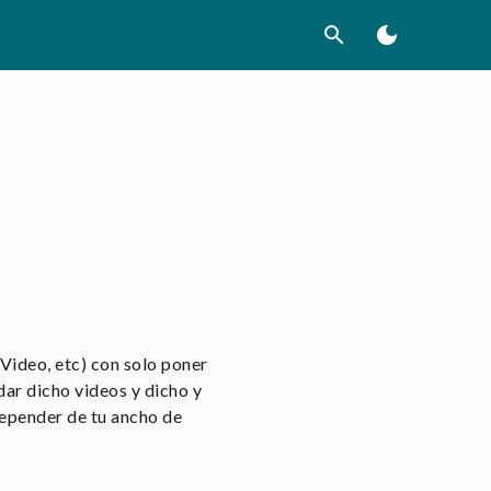
search
dark_mode
Video, etc) con solo poner
dar dicho videos y dicho y
depender de tu ancho de