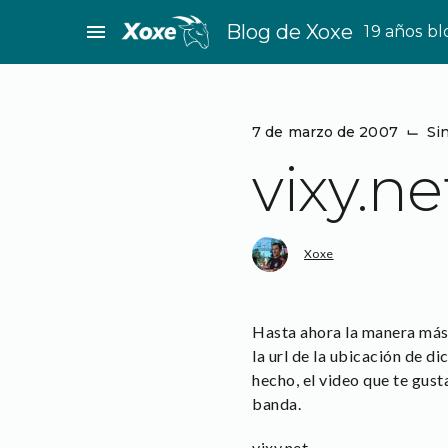
Saltar
menu
Blog de Xoxe
19 años b
al
contenido
7 de marzo de 2007
⌙
Si
vixy.ne
Xoxe
Hasta ahora la manera más 
la url de la ubicación de d
hecho, el video que te gust
banda.
vixy.net