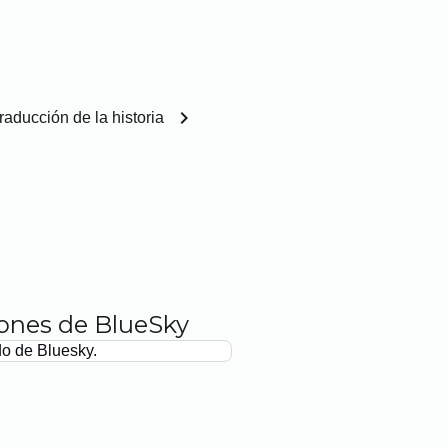
chevron_right
raducción de la historia
iones de BlueSky
do de Bluesky.