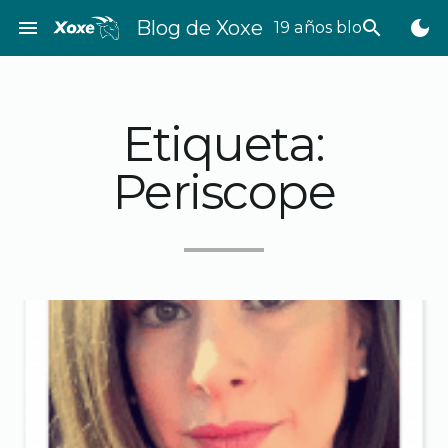
Saltar
menu
Blog de Xoxe
search
dark_mode
19 años bloggeando
al
contenido
Etiqueta:
Periscope