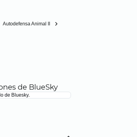
chevron_right
Autodefensa Animal II
iones de BlueSky
do de Bluesky.