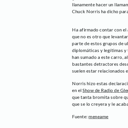
llanamente hacer un llamam
Chuck Norris ha dicho para 
Ha afirmado contar con el 
que no es otro que levanta
parte de estos grupos de u
diplomáticas y legítimas y 
han sumado a este carro, a
bastantes detractores desd
suelen estar relacionados 
Norris hizo estas declarac
en el
Show de Radio de Gl
que tanta bromita sobre que
que se lo creyera y le acab
Fuente:
meneame