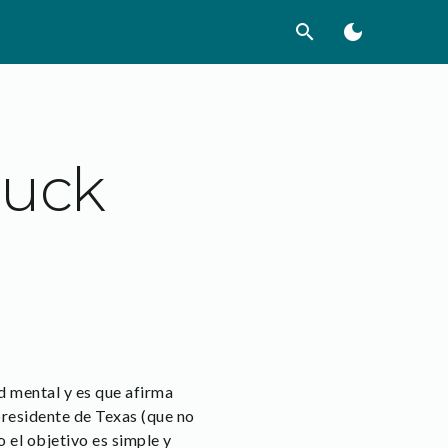
search
dark_mode
huck
 mental y es que afirma
r presidente de Texas (que no
 el objetivo es simple y