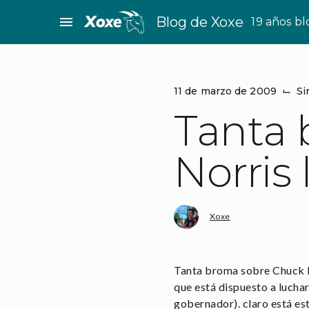
Saltar
menu
Blog de Xoxe
19 años b
al
contenido
11 de marzo de 2009
⌙
Si
Tanta 
Norris
Xoxe
Tanta broma sobre Chuck N
que está dispuesto a luchar
gobernador). claro está est