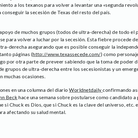
iento a los texanos para volver a levantar una «segunda revo
conseguir la secesión de Texas del resto del país.
apoyo de muchos grupos (todos de ultra-derecha) de todo el p
rse para volver a luchar por la secesión. Esta fiebre procede 
ltra-derecha asegurando que es posible conseguir la independe
tanto páginas (
http://www.texassecede.com/
) como personaj
lgo por otra parte de preveer sabiendo que la toma de poder
e grupos de ultra-derecha entre los secesionistas y un emerg
en muchas ocasiones.
iones en una columna del diario
Worldnetdaily
confirmando así
enn Beck
hace una semana sobre postularse como candidato a p
 si Chuck es Dios, que si Chuck es la clave del universo, etc. 
ara afectando su salud mental.