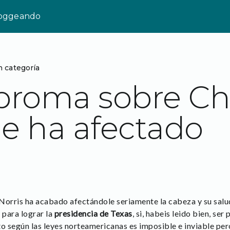
loggeando
n categoría
broma sobre C
 le ha afectado
orris ha acabado afectándole seriamente la cabeza y su salud
 para lograr la
presidencia de Texas
, si, habeis leido bien, se
o según las leyes norteamericanas es imposible e inviable pero