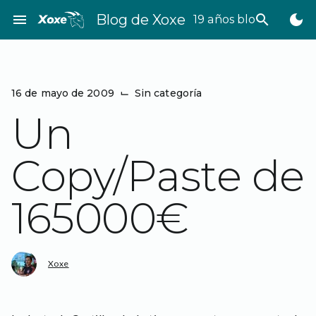
Saltar
menu
Blog de Xoxe
search
dark_mode
19 años bloggeando
al
contenido
16 de mayo de 2009
⌙
Sin categoría
Un
Copy/Paste de
165000€
Xoxe