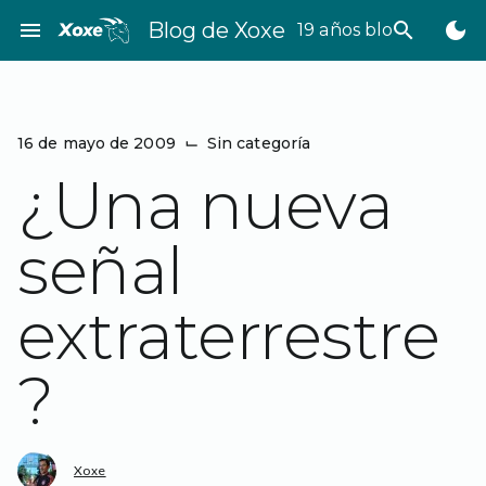
Saltar
menu
Blog de Xoxe
search
dark_mode
19 años bloggeando
al
contenido
16 de mayo de 2009
⌙
Sin categoría
¿Una nueva
señal
extraterrestre
?
Xoxe