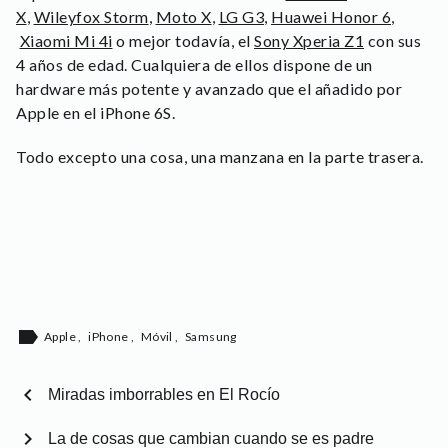
X
,
Wileyfox Storm
,
Moto X
,
LG G3
,
Huawei Honor 6
,
Xiaomi Mi 4i
o mejor todavía, el
Sony Xperia Z1
con sus
4 años de edad. Cualquiera de ellos dispone de un
hardware más potente y avanzado que el añadido por
Apple en el iPhone 6S.
Todo excepto una cosa, una manzana en la parte trasera.
label
Apple
,
iPhone
,
Móvil
,
Samsung
chevron_left
Miradas imborrables en El Rocío
chevron_right
La de cosas que cambian cuando se es padre