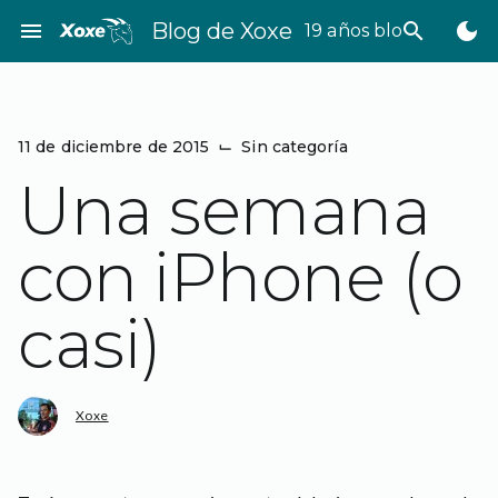
Saltar
menu
Blog de Xoxe
search
dark_mode
19 años bloggeando
al
contenido
11 de diciembre de 2015
⌙
Sin categoría
Una semana
con iPhone (o
casi)
Xoxe