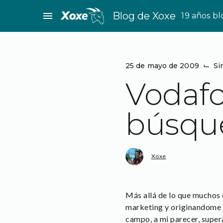
Saltar
menu
Blog de Xoxe
19 años b
al
contenido
25 de mayo de 2009
⌙
Si
Vodafo
búsque
Xoxe
Más allá de lo que muchos 
marketing y originandome p
campo, a mi parecer, super