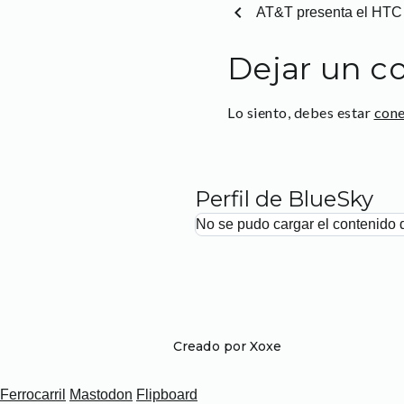
chevron_left
AT&T presenta el HTC
Dejar un c
Lo siento, debes estar
con
Perfil de BlueSky
No se pudo cargar el contenido 
Creado por Xoxe
Ferrocarril
Mastodon
Flipboard