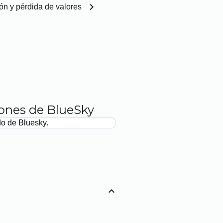
chevron_right
ión y pérdida de valores
iones de BlueSky
do de Bluesky.
expand_less