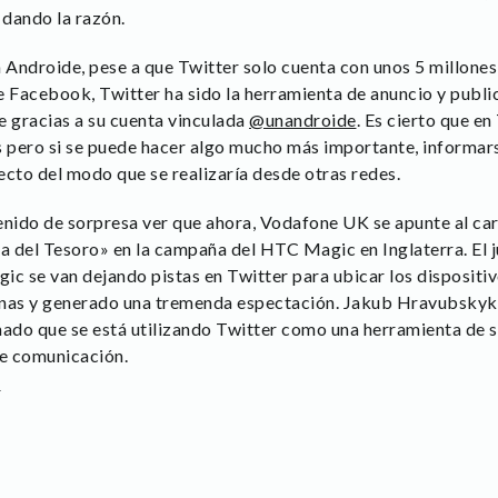
dando la razón.
Androide, pese a que Twitter solo cuenta con unos 5 millones 
e Facebook, Twitter ha sido la herramienta de anuncio y publ
e gracias a su cuenta vinculada
@unandroide
. Es cierto que e
os pero si se puede hacer algo mucho más importante, informars
to del modo que se realizaría desde otras redes.
enido de sorpresa ver que ahora, Vodafone UK se apunte al ca
 del Tesoro» en la campaña del HTC Magic en Inglaterra. El j
 se van dejando pistas en Twitter para ubicar los dispositivo
onas y generado una tremenda espectación.
Jakub Hravubskyk,
do que se está utilizando Twitter como una herramienta de se
e comunicación.
o