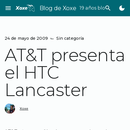
Saltar
menu
Blog de Xoxe
search
dark_mode
19 años bloggeando
al
contenido
24 de mayo de 2009
⌙
Sin categoría
AT&T presenta
el HTC
Lancaster
Xoxe