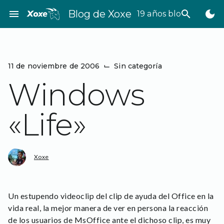
Saltar
menu
Blog de Xoxe
search
dark_mode
19 años bloggeando
al
contenido
11 de noviembre de 2006
⌙
Sin categoría
Windows
«Life»
Xoxe
Un estupendo videoclip del clip de ayuda del Office en la
vida real, la mejor manera de ver en persona la reacción
de los usuarios de MsOffice ante el dichoso clip, es muy