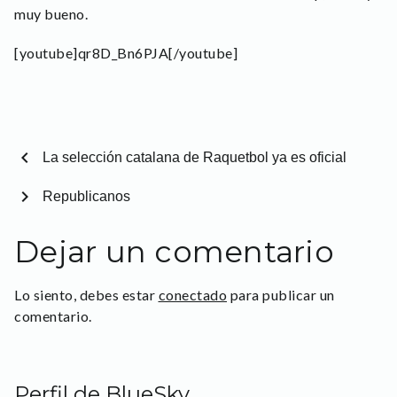
muy bueno.
[youtube]qr8D_Bn6PJA[/youtube]
chevron_left
La selección catalana de Raquetbol ya es oficial
chevron_right
Republicanos
Dejar un comentario
Lo siento, debes estar
conectado
para publicar un
comentario.
Perfil de BlueSky