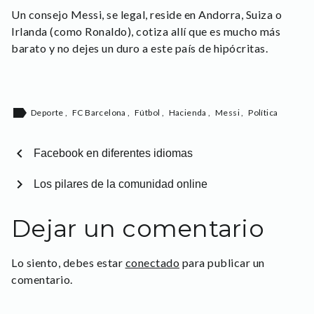
Un consejo Messi, se legal, reside en Andorra, Suiza o
Irlanda (como Ronaldo), cotiza allí que es mucho más
barato y no dejes un duro a este país de hipócritas.
label
Deporte
,
FC Barcelona
,
Fútbol
,
Hacienda
,
Messi
,
Política
chevron_left
Facebook en diferentes idiomas
chevron_right
Los pilares de la comunidad online
Dejar un comentario
Lo siento, debes estar
conectado
para publicar un
comentario.