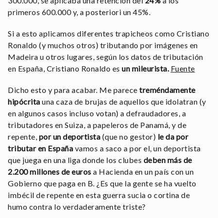
300.000, se aplicaba una retención del
24%
a los
primeros 600.000 y, a posteriori un 45%.
Si a esto aplicamos diferentes trapicheos como Cristiano
Ronaldo (y muchos otros) tributando por imágenes en
Madeira u otros lugares, según los datos de tributación
en España, Cristiano Ronaldo es
un mileurista.
Fuente
Dicho esto y para acabar. Me parece
treméndamente
hipócrita
una caza de brujas de aquellos que idolatran (y
en algunos casos incluso votan) a defraudadores, a
tributadores en Suiza, a papeleros de Panamá, y de
repente,
por un deportista
(que no gestor)
le da por
tributar en España
vamos a saco a por el, un deportista
que juega en una liga donde los clubes
deben más de
2.200 millones de euros
a Hacienda en un país con un
Gobierno que paga en B. ¿Es que la gente se ha vuelto
imbécil de repente en esta guerra sucia o cortina de
humo contra lo verdaderamente triste?