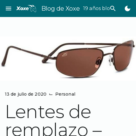
Saltar
menu
Blog de Xoxe
search
dark_mode
19 años bloggeando
al
contenido
13 de julio de 2020
⌙
Personal
Lentes de
remplazo –