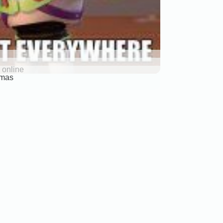
 online
omas