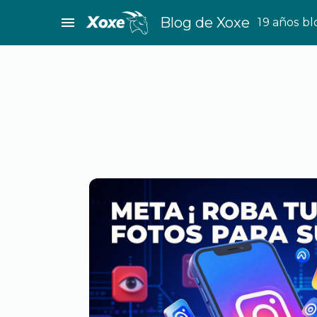
Saltar
menu
Blog de Xoxe
19 años b
al
contenido